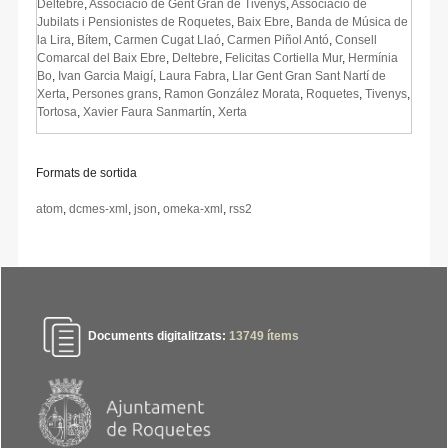
Deltebre
,
Associació de Gent Gran de Tivenys
,
Associació de
Jubilats i Pensionistes de Roquetes
,
Baix Ebre
,
Banda de Música de
la Lira
,
Bítem
,
Carmen Cugat Llaó
,
Carmen Piñol Antó
,
Consell
Comarcal del Baix Ebre
,
Deltebre
,
Felicitas Cortiella Mur
,
Hermínia
Bo
,
Ivan Garcia Maigí
,
Laura Fabra
,
Llar Gent Gran Sant Nartí de
Xerta
,
Persones grans
,
Ramon González Morata
,
Roquetes
,
Tivenys
,
Tortosa
,
Xavier Faura Sanmartín
,
Xerta
Formats de sortida
atom
,
dcmes-xml
,
json
,
omeka-xml
,
rss2
Documents digitalitzats:
13749
ítems