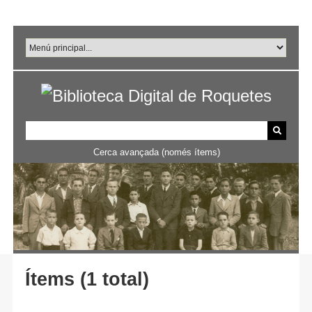
Salta
al
contingut
principal
Cerca avançada (només ítems)
Ítems (1 total)