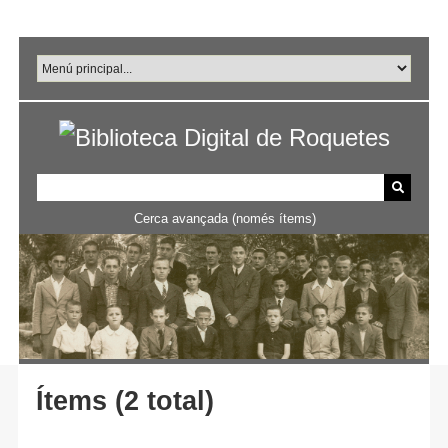
Salta
al
contingut
principal
Cerca avançada (només ítems)
Ítems (2 total)