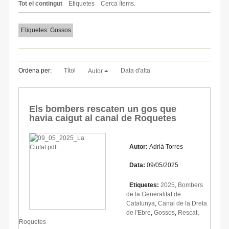
Tot el contingut
Etiquetes
Cerca ítems.
Etiquetes: Gossos
Ordena per:
Títol
Data d'alta
Autor
Els bombers rescaten un gos que
havia caigut al canal de Roquetes
Autor:
Adrià Torres
Data:
09/05/2025
Etiquetes:
2025
,
Bombers
de la Generalitat de
Catalunya
,
Canal de la Dreta
de l'Ebre
,
Gossos
,
Rescat
,
Roquetes