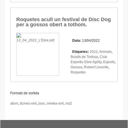
Roquetes acull un festival de Disc Dog
per a gossos obert a tothom.
Data:
13/04/2022
Etiquetes:
2022
,
Animals
,
Buixits de Tortosa
,
Club
Esportiu Ebre Agility
,
Esports
,
Gossos
,
Robert Llorente
,
Roquetes
Formats de sortida
atom
,
dcmes-xml
,
json
,
omeka-xml
,
rss2