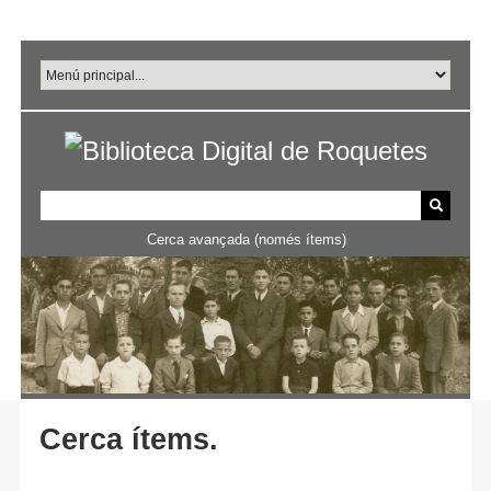
Salta
al
contingut
principal
Cerca avançada (només ítems)
Cerca ítems.