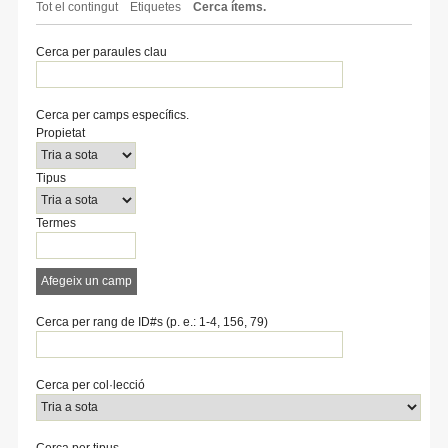
Tot el contingut
Etiquetes
Cerca ítems.
Cerca per paraules clau
Cerca per camps específics.
Number
Search
Tipus
Termes
Search
Propietat
of
Property
de
de
Joiner
rows
cerca
cerca
Tipus
in
"Cerca
per
Termes
camps
específics.":
1
Afegeix un camp
Cerca per rang de ID#s (p. e.: 1-4, 156, 79)
Cerca per col·lecció
Cerca per tipus