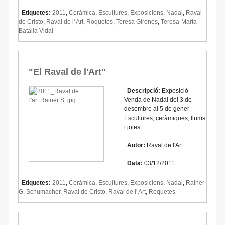
Etiquetes:
2011
,
Ceràmica
,
Escultures
,
Exposicions
,
Nadal
,
Raval
de Cristo
,
Raval de l' Art
,
Roquetes
,
Teresa Gironès
,
Teresa-Marta
Batalla Vidal
"El Raval de l'Art"
Descripció:
Exposició -
Venda de Nadal del 3 de
desembre al 5 de gener
Escultures, ceràmiques, llums
i joies
Autor:
Raval de l'Art
Data:
03/12/2011
Etiquetes:
2011
,
Ceràmica
,
Escultures
,
Exposicions
,
Nadal
,
Rainer
G. Schumacher
,
Raval de Cristo
,
Raval de l' Art
,
Roquetes