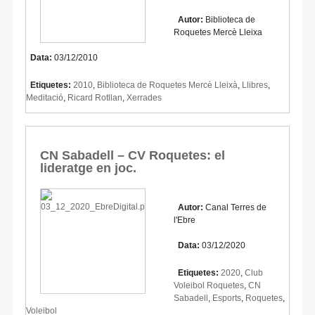
Autor:
Biblioteca de
Roquetes Mercè Lleixa
Data:
03/12/2010
Etiquetes:
2010
,
Biblioteca de Roquetes Mercè Lleixà
,
Llibres
,
Meditació
,
Ricard Rotllan
,
Xerrades
CN Sabadell – CV Roquetes: el
lideratge en joc.
Autor:
Canal Terres de
l'Ebre
Data:
03/12/2020
Etiquetes:
2020
,
Club
Voleibol Roquetes
,
CN
Sabadell
,
Esports
,
Roquetes
,
Voleibol