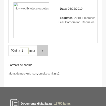
Data:
03/12/2010
Etiquetes:
2010
,
Empreses
,
Lear Corporation
,
Roquetes
Pàgina
de 3
Formats de sortida
atom
,
dcmes-xml
,
json
,
omeka-xml
,
rss2
Documents digitalitzats:
13750
ítems