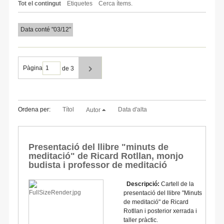
Tot el contingut
Etiquetes
Cerca ítems.
Data conté "03/12"
Pàgina
de 3
Ordena per:
Títol
Data d'alta
Autor
Presentació del llibre "minuts de
meditació" de Ricard Rotllan, monjo
budista i professor de meditació
Descripció:
Cartell de la
presentació del llibre "Minuts
de meditació" de Ricard
Rotllan i posterior xerrada i
taller pràctic.