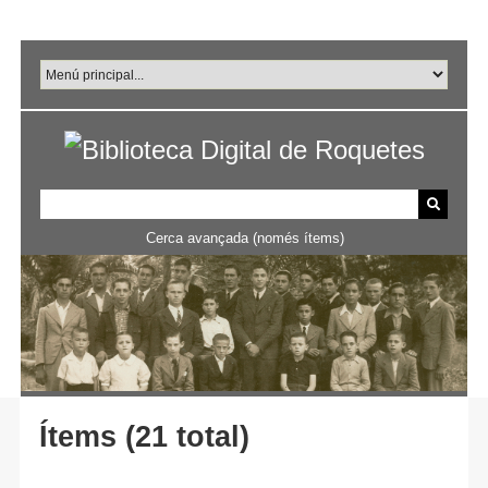
Salta
al
contingut
principal
Cerca avançada (només ítems)
Ítems (21 total)