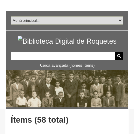
Salta
al
contingut
principal
Cerca avançada (només ítems)
Ítems (58 total)