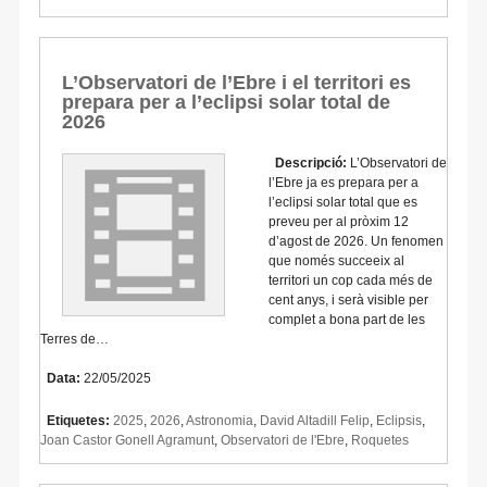
L’Observatori de l’Ebre i el territori es
prepara per a l’eclipsi solar total de
2026
Descripció:
L’Observatori de
l’Ebre ja es prepara per a
l’eclipsi solar total que es
preveu per al pròxim 12
d’agost de 2026. Un fenomen
que només succeeix al
territori un cop cada més de
cent anys, i serà visible per
complet a bona part de les
Terres de…
Data:
22/05/2025
Etiquetes:
2025
,
2026
,
Astronomia
,
David Altadill Felip
,
Eclipsis
,
Joan Castor Gonell Agramunt
,
Observatori de l'Ebre
,
Roquetes