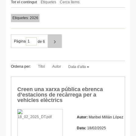
Tot el contingut
Etiquetes
Cerca ítems.
Etiquetes: 2026
Pàgina
de 6
Ordena per:
Títol
Autor
Data d'alta
Creen una xarxa pública ebrenca
d’estacions de recàrrega per a
vehicles elèctrics
Autor:
Maribel Millán López
Data:
18/02/2025