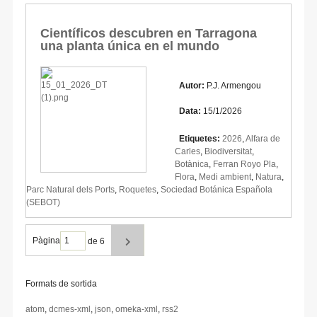
Científicos descubren en Tarragona
una planta única en el mundo
Autor:
P.J. Armengou
Data:
15/1/2026
Etiquetes:
2026
,
Alfara de
Carles
,
Biodiversitat
,
Botànica
,
Ferran Royo Pla
,
Flora
,
Medi ambient
,
Natura
,
Parc Natural dels Ports
,
Roquetes
,
Sociedad Botánica Española
(SEBOT)
Pàgina
de 6
Formats de sortida
atom
,
dcmes-xml
,
json
,
omeka-xml
,
rss2