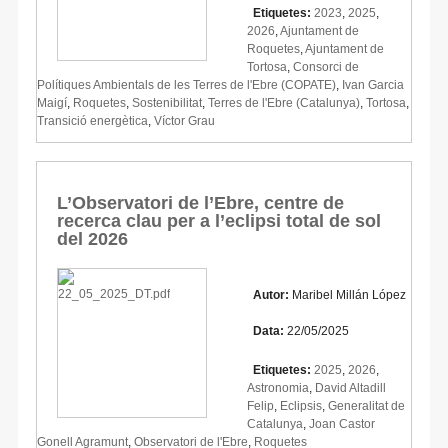
Etiquetes:
2023
,
2025
,
2026
,
Ajuntament de
Roquetes
,
Ajuntament de
Tortosa
,
Consorci de
Polítiques Ambientals de les Terres de l'Ebre (COPATE)
,
Ivan Garcia
Maigí
,
Roquetes
,
Sostenibilitat
,
Terres de l'Ebre (Catalunya)
,
Tortosa
,
Transició energètica
,
Víctor Grau
L’Observatori de l’Ebre, centre de
recerca clau per a l’eclipsi total de sol
del 2026
Autor:
Maribel Millán López
Data:
22/05/2025
Etiquetes:
2025
,
2026
,
Astronomia
,
David Altadill
Felip
,
Eclipsis
,
Generalitat de
Catalunya
,
Joan Castor
Gonell Agramunt
,
Observatori de l'Ebre
,
Roquetes