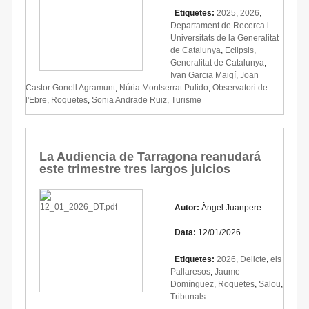
Etiquetes:
2025
,
2026
,
Departament de Recerca i
Universitats de la Generalitat
de Catalunya
,
Eclipsis
,
Generalitat de Catalunya
,
Ivan Garcia Maigí
,
Joan
Castor Gonell Agramunt
,
Núria Montserrat Pulido
,
Observatori de
l'Ebre
,
Roquetes
,
Sonia Andrade Ruiz
,
Turisme
La Audiencia de Tarragona reanudará
este trimestre tres largos juicios
Autor:
Àngel Juanpere
Data:
12/01/2026
Etiquetes:
2026
,
Delicte
,
els
Pallaresos
,
Jaume
Domínguez
,
Roquetes
,
Salou
,
Tribunals