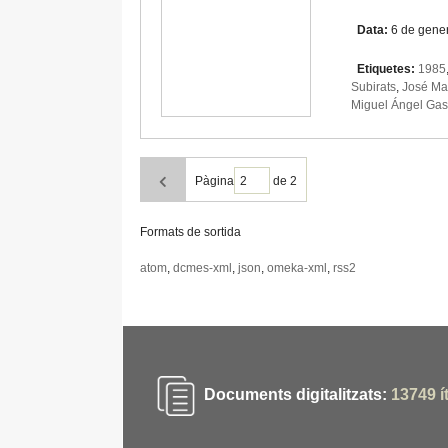
Data:
6 de gene
Etiquetes:
1985
Subirats
,
José Man
Miguel Ángel Gas
Pàgina
de 2
Formats de sortida
atom
,
dcmes-xml
,
json
,
omeka-xml
,
rss2
Documents digitalitzats:
13749
í