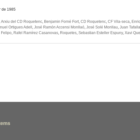
r de 1985
,
Arxiu del CD Roquetenc
,
Benjamin Forné Fort
,
CD Roquetenc
,
CF Vila-seca
,
Enri
uel Ortigues Adell
,
José Ramón Accensi Monllaó
,
José Solé Monllau
,
Juan Tafal
 Felipo
,
Rafel Ramírez Casanovas
,
Roquetes
,
Sebastian Esteller Espuny
,
Xavi Que
tems