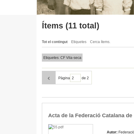
Ítems (11 total)
Tot el contingut
Etiquetes
Cerca ítems.
Etiquetes: CF Vila-seca
Pàgina
de 2
Acta de la Federació Catalana de 
Autor:
Federaci