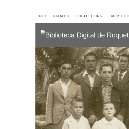
Salta
al
contingut
INICI
CATÀLEG
COL·LECCIONS
EXPOSICIO
principal