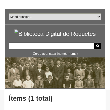
Salta
al
contingut
principal
Cerca avançada (només ítems)
Ítems (1 total)