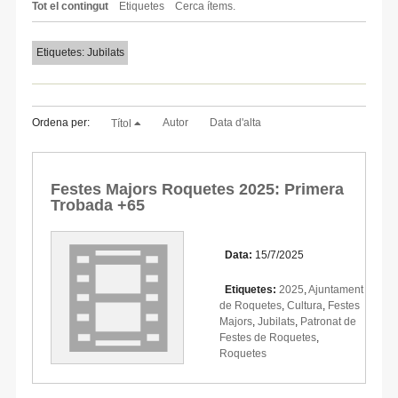
Tot el contingut
Etiquetes
Cerca ítems.
Etiquetes: Jubilats
Ordena per:
Autor
Data d'alta
Títol
Festes Majors Roquetes 2025: Primera
Trobada +65
Data:
15/7/2025
Etiquetes:
2025
,
Ajuntament
de Roquetes
,
Cultura
,
Festes
Majors
,
Jubilats
,
Patronat de
Festes de Roquetes
,
Roquetes