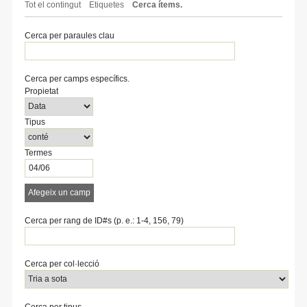
Tot el contingut
Etiquetes
Cerca ítems.
Cerca per paraules clau
Cerca per camps específics.
Number
Search
Tipus
Termes
Search
Propietat
of
Property
de
de
Joiner
rows
cerca
cerca
Tipus
in
"Cerca
per
Termes
camps
específics.":
1
Afegeix un camp
Cerca per rang de ID#s (p. e.: 1-4, 156, 79)
Cerca per col·lecció
Cerca per tipus