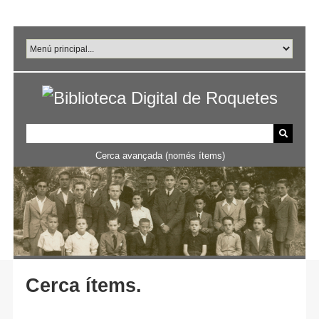
Salta
al
contingut
principal
Cerca avançada (només ítems)
Cerca ítems.