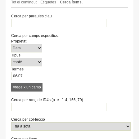
Tot el contingut
Etiquetes
Cerca ítems.
Cerca per paraules clau
Cerca per camps específics.
Number
Search
Tipus
Termes
Search
Propietat
of
Property
de
de
Joiner
rows
cerca
cerca
Tipus
in
"Cerca
per
Termes
camps
específics.":
1
Afegeix un camp
Cerca per rang de ID#s (p. e.: 1-4, 156, 79)
Cerca per col·lecció
Cerca per tipus