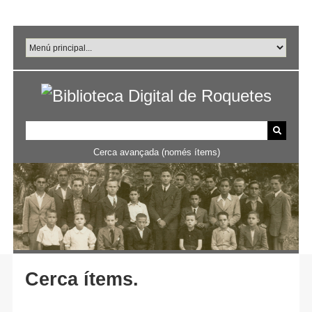
Salta
al
contingut
principal
Cerca avançada (només ítems)
Cerca ítems.