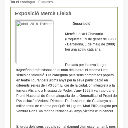
Tot el contingut
Etiquetes
Exposició Mercè Lleixà
Descripció
Mercè Lleixà i Chavarria
(Roquetes, 19 de gener de 1960
- Barcelona, 1 de maig de 2009)
fou una actriu catalana.
Destacà per la seva llarga
trajectòria professional en el món del teatre, el cinema i les
sèries de televisió. Era coneguda pels seus nombrosos papers
en teatre i durant els últims anys per la seva participació en
diferents sèries de TV3 com El cor de la ciutat, on interpretà a la
fornera Alicia, o a Nissaga de Poder. L'any 1992 li van atorgar el
Premi Nacional de Cinematografia de la Generalitat i el Premi de
l'Associació d'Actors i Directors Professionals de Catalunya a la
millor actriu de cinema per Què t'hi jugues, Mari Pili?, dirigida per
Ventura Pons. Va morir a l'edat de 49 anys, víctima d'un càncer.
El gruix dels seus treballs són al damunt d'un escenari amb més