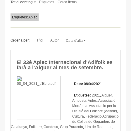
Tot el contingut
Etiquetes
Cerca ítems.
Etiquetes: Aplec
Ordena per:
Títol
Autor
Data d'alta
El 33è Aplec Internacional d'Adifolk es
farà a l'Alguer al mes de setembre.
Data:
08/04/2021
Etiquetes:
2021
,
Alguer
,
Amposta
,
Aplec
,
Associació
Morràpita
,
Associació per la
Difusió del Folklore (Adifolk)
,
Cultura
,
Federació Agrupació
de Colles de Geganters de
Catalunya
,
Folklore
,
Gandesa
,
Grup Paracota
,
Lira de Roquetes
,