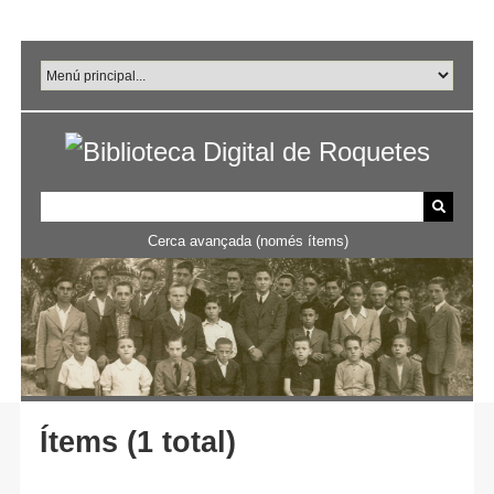
Salta
al
contingut
principal
Cerca avançada (només ítems)
Ítems (1 total)