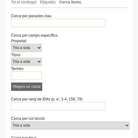
Tot el contingut
Etiquetes
Cerca ítems.
Cerca per paraules clau
Cerca per camps específics.
Number
Search
Tipus
Termes
Search
Propietat
of
Property
de
de
Joiner
rows
cerca
cerca
Tipus
in
"Cerca
per
Termes
camps
específics.":
1
Afegeix un camp
Cerca per rang de ID#s (p. e.: 1-4, 156, 79)
Cerca per col·lecció
Cerca per tipus