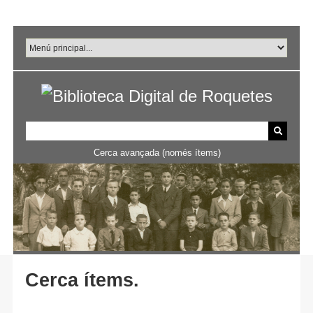
Salta
al
contingut
principal
Cerca avançada (només ítems)
Cerca ítems.