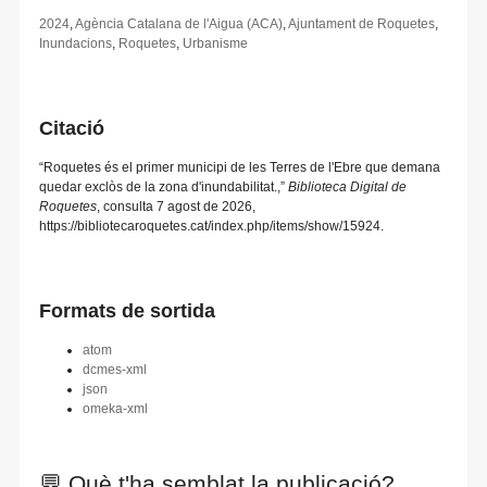
2024
,
Agència Catalana de l'Aigua (ACA)
,
Ajuntament de Roquetes
,
Inundacions
,
Roquetes
,
Urbanisme
Citació
“Roquetes és el primer municipi de les Terres de l'Ebre que demana
quedar exclòs de la zona d'inundabilitat.,”
Biblioteca Digital de
Roquetes
, consulta 7 agost de 2026,
https://bibliotecaroquetes.cat/index.php/items/show/15924
.
Formats de sortida
atom
dcmes-xml
json
omeka-xml
💬 Què t'ha semblat la publicació?