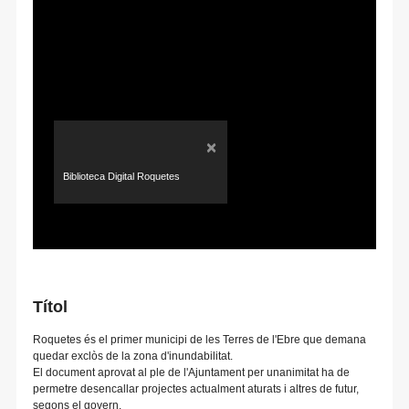
×
Biblioteca Digital Roquetes
Títol
Roquetes és el primer municipi de les Terres de l'Ebre que demana
quedar exclòs de la zona d'inundabilitat.
El document aprovat al ple de l'Ajuntament per unanimitat ha de
permetre desencallar projectes actualment aturats i altres de futur,
segons el govern.