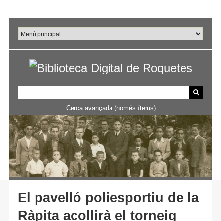
Salta
al
contingut
principal
Cerca avançada (només ítems)
El pavelló poliesportiu de la
Ràpita acollirà el torneig