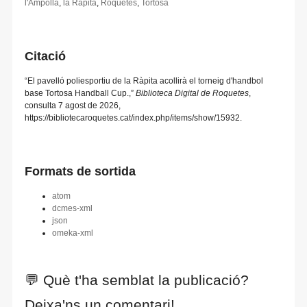
l'Ampolla
,
la Ràpita
,
Roquetes
,
Tortosa
Citació
“El pavelló poliesportiu de la Ràpita acollirà el torneig d'handbol
base Tortosa Handball Cup.,”
Biblioteca Digital de Roquetes
,
consulta 7 agost de 2026,
https://bibliotecaroquetes.cat/index.php/items/show/15932
.
Formats de sortida
atom
dcmes-xml
json
omeka-xml
💬 Què t'ha semblat la publicació?
Deixa'ns un comentari!