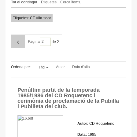
Tot el contingut
Etiquetes
Cerca ítems.
Etiquetes: CF Vila-seca
Pàgina
de 2
Ordena per:
Autor
Data d'alta
Títol
Penúltim partit de la temporada
1985/1986 del CD Roquetenc i
cerimònia de proclamació de la Pubilla
i Pubilleta del club.
Autor:
CD Roquetenc
Data:
1985