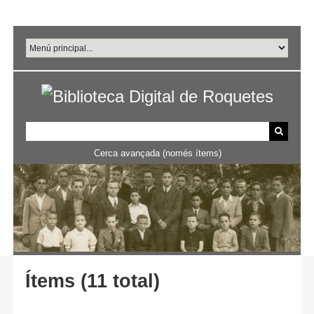
Salta
al
contingut
principal
Cerca avançada (només ítems)
Ítems (11 total)