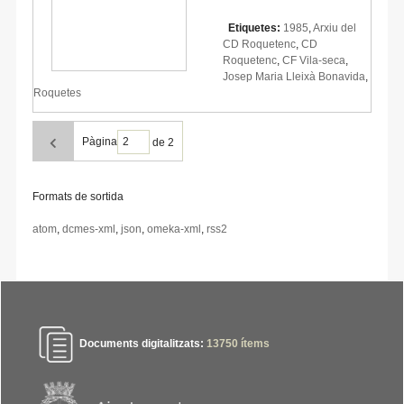
Etiquetes:
1985
,
Arxiu del
CD Roquetenc
,
CD
Roquetenc
,
CF Vila-seca
,
Josep Maria Lleixà Bonavida
,
Roquetes
Pàgina
de 2
Formats de sortida
atom
,
dcmes-xml
,
json
,
omeka-xml
,
rss2
Documents digitalitzats:
13750
ítems