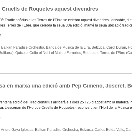
de Cruells de Roquetes aquest divendres
0è Tradicionàrius a les Terres de l’Ebre se celebra aquest divendres i dissabte, die
 les Terres de l’Ebre, que celebra la seua 30a edició, manté la seua ubicació tradi
3
,
Balkan Paradise Orchestra
,
Banda de Música de la Lira
,
Betzuca
,
Carol Duran
,
Ho
otifarra)
,
Quico el Célio el Noi i el Mut de Ferreries
,
Roquetes
,
Terres de l'Ebre (C
sa en marxa una edició amb Pep Gimeno, Joseret, Be
rentena edició del Tradicionàrius arribarà els dies 25 i 26 d’agost amb la mateixa in
lar. L’escenari de l’Hort de Cruells de Roquetes (reconvertit en l’Hort de la Música
3
,
Arturo Gaya Iglesias
,
Balkan Paradise Orchestra
,
Betzuca
,
Carles Belda Valls
,
Car