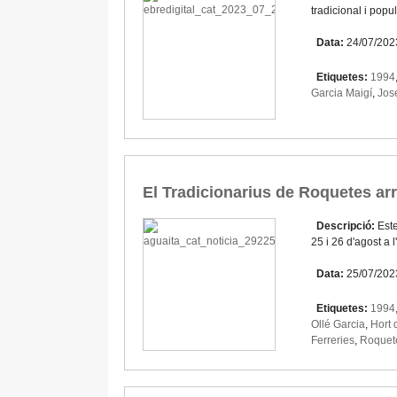
tradicional i popu
Data:
24/07/202
Etiquetes:
1994
Garcia Maigí
,
Jos
El Tradicionarius de Roquetes arr
Descripció:
Este
25 i 26 d'agost a
Data:
25/07/202
Etiquetes:
1994
Ollé Garcia
,
Hort 
Ferreries
,
Roquet