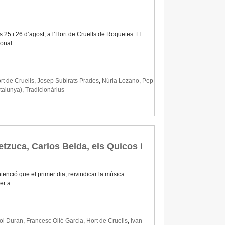
s 25 i 26 d’agost, a l’Hort de Cruells de Roquetes. El
cional…
rt de Cruells
,
Josep Subirats Prades
,
Núria Lozano
,
Pep
atalunya)
,
Tradicionàrius
tzuca, Carlos Belda, els Quicos i
tenció que el primer dia, reivindicar la música
 per a…
ol Duran
,
Francesc Ollé Garcia
,
Hort de Cruells
,
Ivan