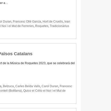
 per a…
ol Duran
,
Francesc Ollé Garcia
,
Hort de Cruells
,
Ivan
l Noi i el Mut de Ferreries
,
Roquetes
,
Tradicionàrius
 Països Catalans
'Hort de la Música de Roquetes 2023, que se celebrarà del
ra
,
Betzuca
,
Carles Belda Valls
,
Carol Duran
,
Francesc
tell (Botifarra)
,
Quico el Célio el Noi i el Mut de