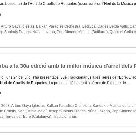
lar. L’escenari de l’Hort de Cruells de Roquetes (reconvertit en l’Hort de la Música
3
,
Arturo Gaya Iglesias
,
Balkan Paradise Orchestra
,
Betzuca
,
Carles Belda Valls
,
Car
ep Subirats Prades
,
Núria Lozano
,
Pep Gimeno Montell (Botifarra)
,
Quico el Célio e
iba a la 30a edició amb la millor música d'arrel dels
 dilluns 24 de juliol s'ha presentat el 30è Tradicionàrius a les Terres de l'Ebre, L
 l'Hort de Cruells de Roquetes. La presentació ha anat a càrrec de l'alcalde de…
3
,
2023
,
Arturo Gaya Iglesias
,
Balkan Paradise Orchestra
,
Banda de Música de la Li
de Cruells
,
Ivan Garcia Maigí
,
Josep Subirats Prades
,
Núria Lozano
,
Pep Gimeno Mon
es
,
Terres de l'Ebre (Catalunya)
,
Tradicionàrius