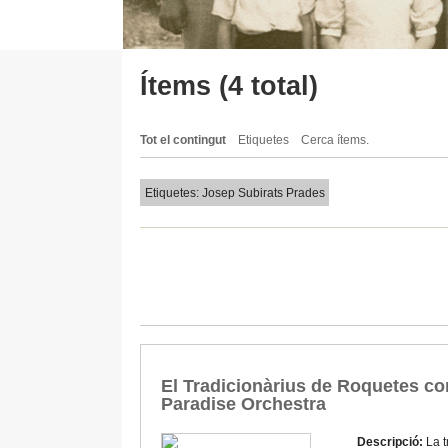
Ítems (4 total)
Tot el contingut
Etiquetes
Cerca ítems.
Etiquetes: Josep Subirats Prades
El Tradicionàrius de Roquetes co
Paradise Orchestra
Descripció:
La t