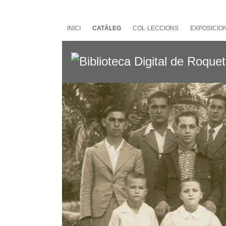
Salta
al
contingut
INICI
CATÀLEG
COL·LECCIONS
EXPOSICIO
principal