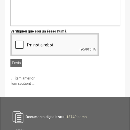
Verifiqueu que sou un ésser humà
← ítem anterior
Ítem següent →
Documents digitalitzats:
13749
ítems