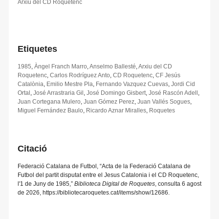
Arxiu del CD Roquetenc
Etiquetes
1985
,
Àngel Franch Marro
,
Anselmo Ballesté
,
Arxiu del CD
Roquetenc
,
Carlos Rodríguez Anto
,
CD Roquetenc
,
CF Jesús
Catalònia
,
Emilio Mestre Pla
,
Fernando Vazquez Cuevas
,
Jordi Cid
Ortal
,
José Arrastraria Gil
,
José Domingo Gisbert
,
José Rascón Adell
,
Juan Cortegana Mulero
,
Juan Gómez Perez
,
Juan Vallés Sogues
,
Miguel Fernández Baulo
,
Ricardo Aznar Miralles
,
Roquetes
Citació
Federació Catalana de Futbol, “Acta de la Federació Catalana de
Futbol del partit disputat entre el Jesus Catalonia i el CD Roquetenc,
l'1 de Juny de 1985,”
Biblioteca Digital de Roquetes
, consulta 6 agost
de 2026,
https://bibliotecaroquetes.cat/items/show/12686
.