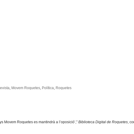
evista
,
Movem Roquetes
,
Política
,
Roquetes
nys Movem Roquetes es mantindrà a l’oposició’,”
Biblioteca Digital de Roquetes
, c