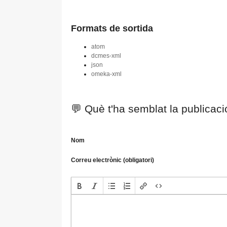
Formats de sortida
atom
dcmes-xml
json
omeka-xml
💬 Què t'ha semblat la publicac
Nom
Correu electrònic (obligatori)