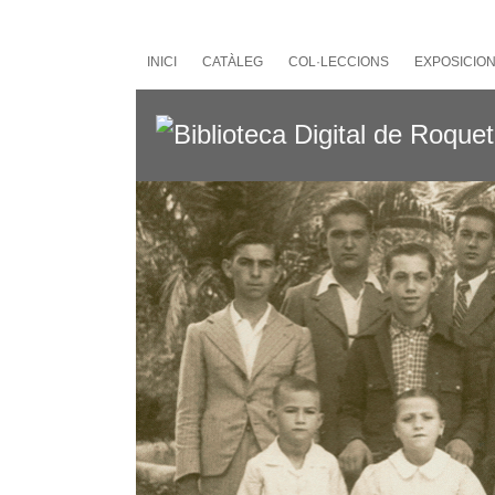
Salta
al
contingut
INICI
CATÀLEG
COL·LECCIONS
EXPOSICIO
principal