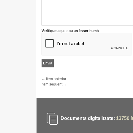
Verifiqueu que sou un ésser humà
← ítem anterior
Ítem següent →
Documents digitalitzats:
13750
í