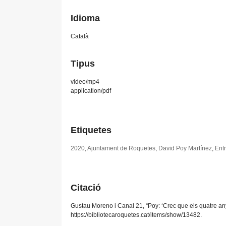
Idioma
Català
Tipus
video/mp4
application/pdf
Etiquetes
2020
,
Ajuntament de Roquetes
,
David Poy Martínez
,
Entr
Citació
Gustau Moreno i Canal 21, “Poy: ‘Crec que els quatre a
https://bibliotecaroquetes.cat/items/show/13482
.