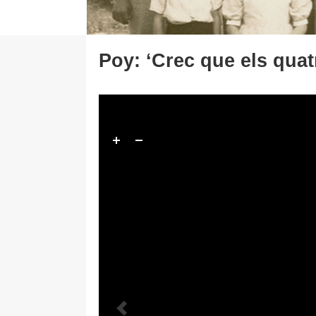
Poy: ‘Crec que els qua