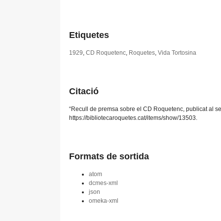
Etiquetes
1929
,
CD Roquetenc
,
Roquetes
,
Vida Tortosina
Citació
“Recull de premsa sobre el CD Roquetenc, publicat al s
https://bibliotecaroquetes.cat/items/show/13503
.
Formats de sortida
atom
dcmes-xml
json
omeka-xml