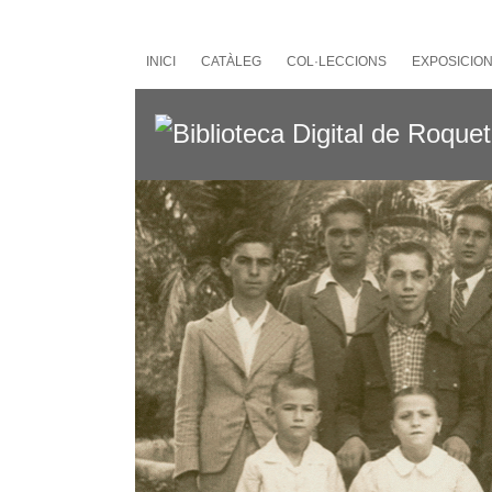
Salta
al
contingut
INICI
CATÀLEG
COL·LECCIONS
EXPOSICIO
principal