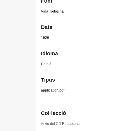
Font
Vida Tortosina
Data
1929
Idioma
Català
Tipus
application/pdf
Col·lecció
Arxiu del CD Roquetenc