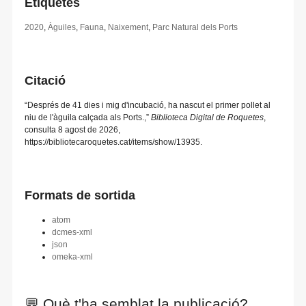
Etiquetes
2020
,
Àguiles
,
Fauna
,
Naixement
,
Parc Natural dels Ports
Citació
“Després de 41 dies i mig d'incubació, ha nascut el primer pollet al
niu de l'àguila calçada als Ports.,”
Biblioteca Digital de Roquetes
,
consulta 8 agost de 2026,
https://bibliotecaroquetes.cat/items/show/13935
.
Formats de sortida
atom
dcmes-xml
json
omeka-xml
💬 Què t'ha semblat la publicació?