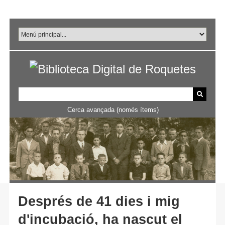
Salta
al
contingut
principal
Cerca avançada (només ítems)
Després de 41 dies i mig
d'incubació, ha nascut el