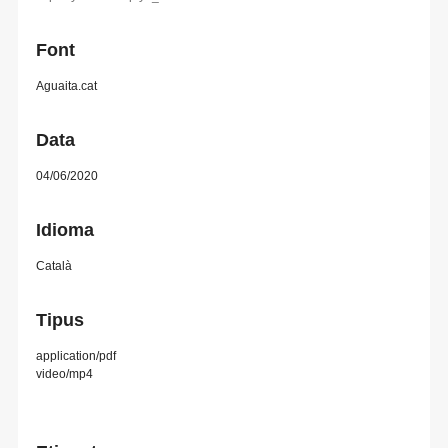
Font
Aguaita.cat
Data
04/06/2020
Idioma
Català
Tipus
application/pdf
video/mp4