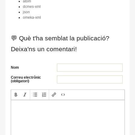
atom
dcmes-xml
json
omeka-xml
💬 Què t'ha semblat la publicació?
Deixa'ns un comentari!
Nom
Correu electrònic
(obligatori)