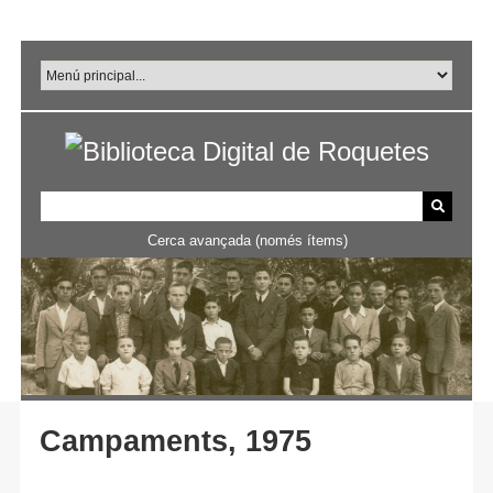
Salta
al
contingut
principal
Cerca avançada (només ítems)
Campaments, 1975