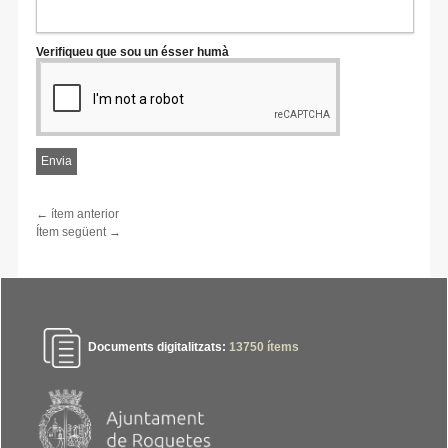
Verifiqueu que sou un ésser humà
← ítem anterior
Ítem següent →
Documents digitalitzats:
13750
ítems