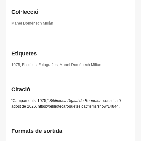
Col·lecció
Manel Domènech Miliàn
Etiquetes
1975
,
Escoltes
,
Fotografies
,
Manel Domènech Milián
Citació
“Campaments, 1975,”
Biblioteca Digital de Roquetes
, consulta 9
agost de 2026,
https://bibliotecaroquetes.cat/items/show/14844
.
Formats de sortida