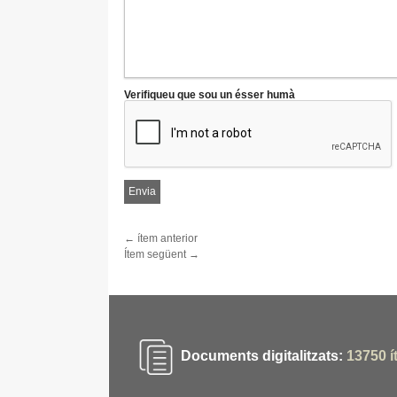
Verifiqueu que sou un ésser humà
← ítem anterior
Ítem següent →
Documents digitalitzats:
13750
í