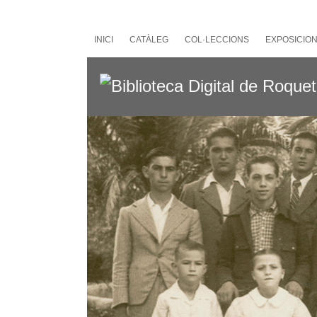
Salta
al
contingut
INICI
CATÀLEG
COL·LECCIONS
EXPOSICIO
principal