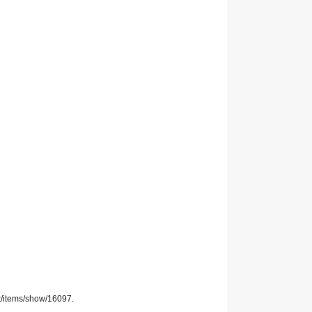
at/items/show/16097
.