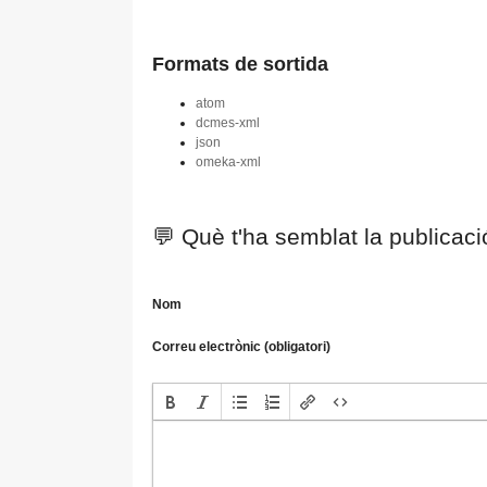
Formats de sortida
atom
dcmes-xml
json
omeka-xml
💬 Què t'ha semblat la publicac
Nom
Correu electrònic (obligatori)