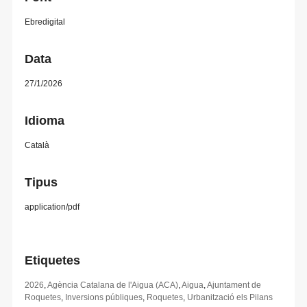
Ebredigital
Data
27/1/2026
Idioma
Català
Tipus
application/pdf
Etiquetes
2026
,
Agència Catalana de l'Aigua (ACA)
,
Aigua
,
Ajuntament de
Roquetes
,
Inversions públiques
,
Roquetes
,
Urbanització els Pilans