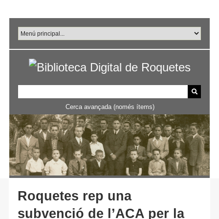
Salta
al
contingut
principal
Cerca avançada (només ítems)
Roquetes rep una
subvenció de l’ACA per la