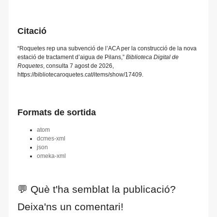
Citació
“Roquetes rep una subvenció de l’ACA per la construcció de la nova
estació de tractament d’aigua de Pilans,”
Biblioteca Digital de
Roquetes
, consulta 7 agost de 2026,
https://bibliotecaroquetes.cat/items/show/17409
.
Formats de sortida
atom
dcmes-xml
json
omeka-xml
💬 Què t'ha semblat la publicació?
Deixa'ns un comentari!