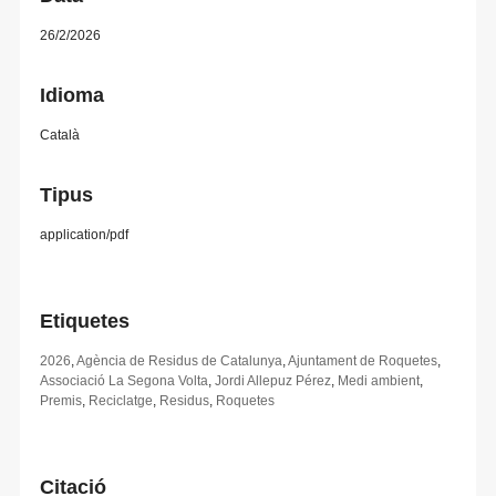
26/2/2026
Idioma
Català
Tipus
application/pdf
Etiquetes
2026
,
Agència de Residus de Catalunya
,
Ajuntament de Roquetes
,
Associació La Segona Volta
,
Jordi Allepuz Pérez
,
Medi ambient
,
Premis
,
Reciclatge
,
Residus
,
Roquetes
Citació