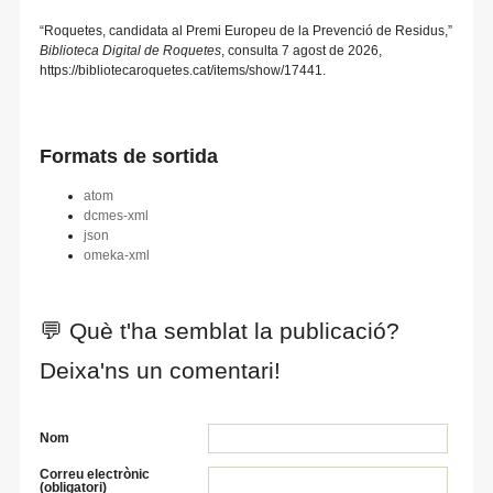
“Roquetes, candidata al Premi Europeu de la Prevenció de Residus,”
Biblioteca Digital de Roquetes
, consulta 7 agost de 2026,
https://bibliotecaroquetes.cat/items/show/17441
.
Formats de sortida
atom
dcmes-xml
json
omeka-xml
💬 Què t'ha semblat la publicació?
Deixa'ns un comentari!
Nom
Correu electrònic
(obligatori)