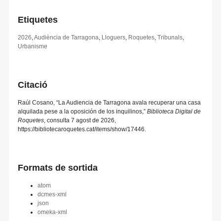
Etiquetes
2026
,
Audiència de Tarragona
,
Lloguers
,
Roquetes
,
Tribunals
,
Urbanisme
Citació
Raúl Cosano, “La Audiencia de Tarragona avala recuperar una casa
alquilada pese a la oposición de los inquilinos,”
Biblioteca Digital de
Roquetes
, consulta 7 agost de 2026,
https://bibliotecaroquetes.cat/items/show/17446
.
Formats de sortida
atom
dcmes-xml
json
omeka-xml