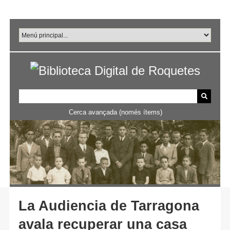
Salta
al
contingut
principal
Cerca avançada (només ítems)
La Audiencia de Tarragona
avala recuperar una casa