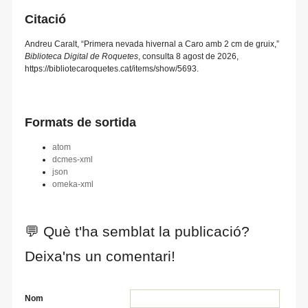
Citació
Andreu Caralt, “Primera nevada hivernal a Caro amb 2 cm de gruix,”
Biblioteca Digital de Roquetes
, consulta 8 agost de 2026,
https://bibliotecaroquetes.cat/items/show/5693
.
Formats de sortida
atom
dcmes-xml
json
omeka-xml
💬 Què t'ha semblat la publicació?
Deixa'ns un comentari!
Nom