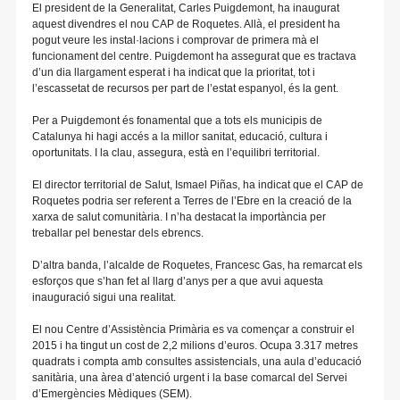
El president de la Generalitat, Carles Puigdemont, ha inaugurat
aquest divendres el nou CAP de Roquetes. Allà, el president ha
pogut veure les instal·lacions i comprovar de primera mà el
funcionament del centre. Puigdemont ha assegurat que es tractava
d’un dia llargament esperat i ha indicat que la prioritat, tot i
l’escassetat de recursos per part de l’estat espanyol, és la gent.
Per a Puigdemont és fonamental que a tots els municipis de
Catalunya hi hagi accés a la millor sanitat, educació, cultura i
oportunitats. I la clau, assegura, està en l’equilibri territorial.
El director territorial de Salut, Ismael Piñas, ha indicat que el CAP de
Roquetes podria ser referent a Terres de l’Ebre en la creació de la
xarxa de salut comunitària. I n’ha destacat la importància per
treballar pel benestar dels ebrencs.
D’altra banda, l’alcalde de Roquetes, Francesc Gas, ha remarcat els
esforços que s’han fet al llarg d’anys per a que avui aquesta
inauguració sigui una realitat.
El nou Centre d’Assistència Primària es va començar a construir el
2015 i ha tingut un cost de 2,2 milions d’euros. Ocupa 3.317 metres
quadrats i compta amb consultes assistencials, una aula d’educació
sanitària, una àrea d’atenció urgent i la base comarcal del Servei
d’Emergències Mèdiques (SEM).