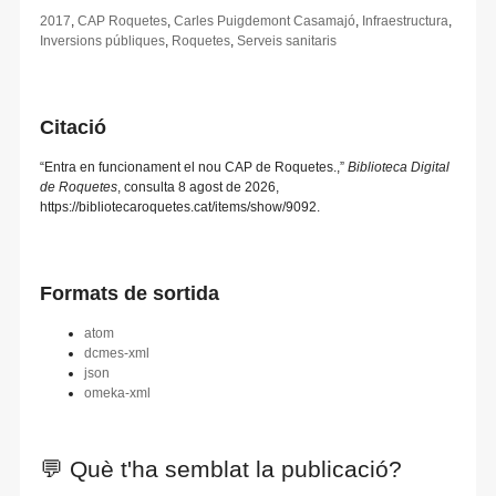
2017
,
CAP Roquetes
,
Carles Puigdemont Casamajó
,
Infraestructura
,
Inversions públiques
,
Roquetes
,
Serveis sanitaris
Citació
“Entra en funcionament el nou CAP de Roquetes.,”
Biblioteca Digital
de Roquetes
, consulta 8 agost de 2026,
https://bibliotecaroquetes.cat/items/show/9092
.
Formats de sortida
atom
dcmes-xml
json
omeka-xml
💬 Què t'ha semblat la publicació?