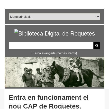
Salta
al
contingut
principal
Cerca avançada (només ítems)
Entra en funcionament el
nou CAP de Roquetes.