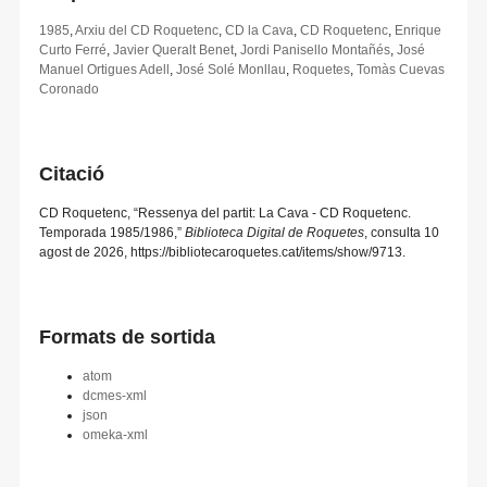
1985
,
Arxiu del CD Roquetenc
,
CD la Cava
,
CD Roquetenc
,
Enrique
Curto Ferré
,
Javier Queralt Benet
,
Jordi Panisello Montañés
,
José
Manuel Ortigues Adell
,
José Solé Monllau
,
Roquetes
,
Tomàs Cuevas
Coronado
Citació
CD Roquetenc, “Ressenya del partit: La Cava - CD Roquetenc.
Temporada 1985/1986,”
Biblioteca Digital de Roquetes
, consulta 10
agost de 2026,
https://bibliotecaroquetes.cat/items/show/9713
.
Formats de sortida
atom
dcmes-xml
json
omeka-xml