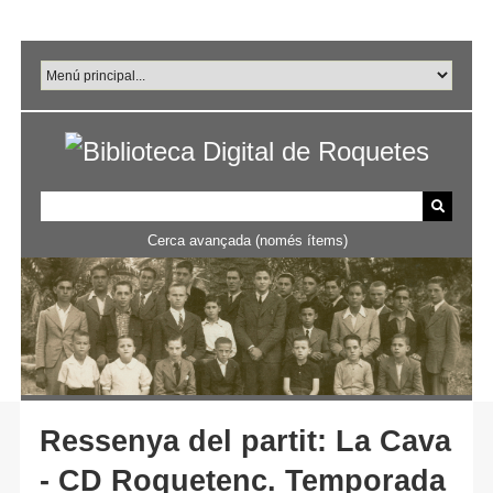
Salta
al
contingut
principal
Cerca avançada (només ítems)
Ressenya del partit: La Cava
- CD Roquetenc. Temporada