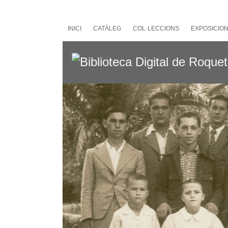
Salta
al
contingut
INICI
CATÀLEG
COL·LECCIONS
EXPOSICIO
principal