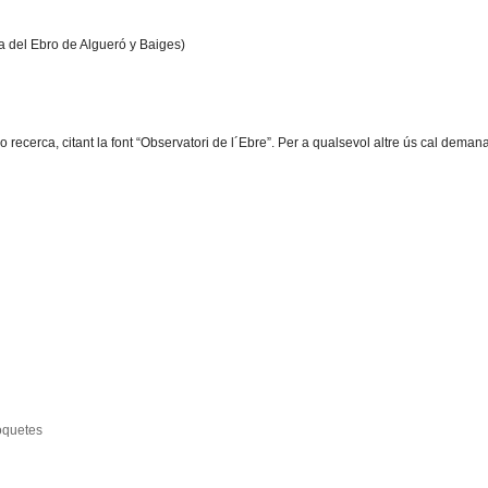
a del Ebro de Algueró y Baiges)
o recerca, citant la font “Observatori de l´Ebre”. Per a qualsevol altre ús cal demana
quetes