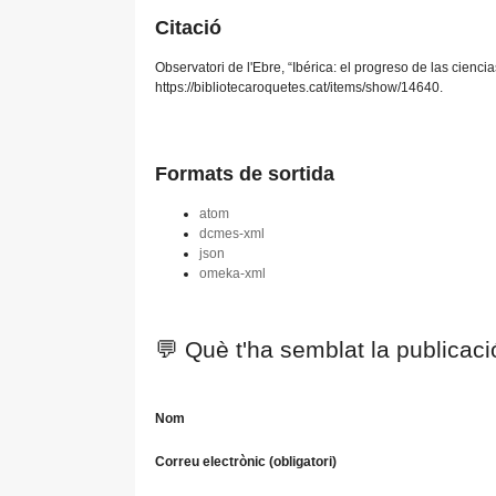
Citació
Observatori de l'Ebre, “Ibérica: el progreso de las cienci
https://bibliotecaroquetes.cat/items/show/14640
.
Formats de sortida
atom
dcmes-xml
json
omeka-xml
💬 Què t'ha semblat la publicac
Nom
Correu electrònic (obligatori)