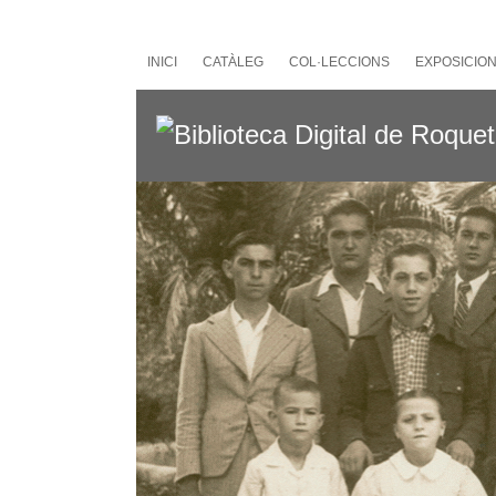
Salta
al
contingut
INICI
CATÀLEG
COL·LECCIONS
EXPOSICIO
principal