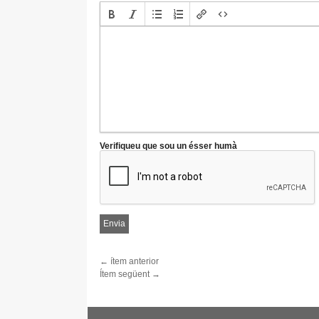
Verifiqueu que sou un ésser humà
← ítem anterior
Ítem següent →