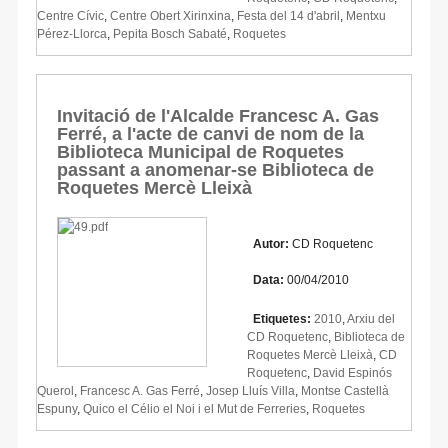
Centre Cívic
,
Centre Obert Xirinxina
,
Festa del 14 d'abril
,
Mentxu
Pérez-Llorca
,
Pepita Bosch Sabaté
,
Roquetes
Invitació de l'Alcalde Francesc A. Gas
Ferré, a l'acte de canvi de nom de la
Biblioteca Municipal de Roquetes
passant a anomenar-se Biblioteca de
Roquetes Mercè Lleixà
Autor:
CD Roquetenc
Data:
00/04/2010
Etiquetes:
2010
,
Arxiu del
CD Roquetenc
,
Biblioteca de
Roquetes Mercè Lleixà
,
CD
Roquetenc
,
David Espinós
Querol
,
Francesc A. Gas Ferré
,
Josep Lluís Villa
,
Montse Castellà
Espuny
,
Quico el Célio el Noi i el Mut de Ferreries
,
Roquetes