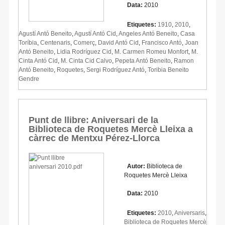
Data:
2010
Etiquetes:
1910
,
2010
,
Agustí Antó Beneito
,
Agustí Antó Cid
,
Angeles Antó Beneito
,
Casa
Toríbia
,
Centenaris
,
Comerç
,
David Antó Cid
,
Francisco Antó
,
Joan
Antó Beneito
,
Lidia Rodríguez Cid
,
M. Carmen Romeu Monfort
,
M.
Cinta Antó Cid
,
M. Cinta Cid Calvo
,
Pepeta Antó Beneito
,
Ramon
Antó Beneito
,
Roquetes
,
Sergi Rodríguez Antó
,
Toribia Beneito
Gendre
Punt de llibre: Aniversari de la
Biblioteca de Roquetes Mercè Lleixa a
càrrec de Mentxu Pérez-Llorca
Autor:
Biblioteca de
Roquetes Mercè Lleixa
Data:
2010
Etiquetes:
2010
,
Aniversaris
,
Biblioteca de Roquetes Mercè