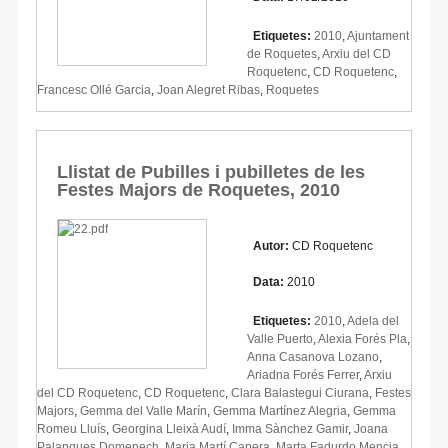
Etiquetes:
2010
,
Ajuntament
de Roquetes
,
Arxiu del CD
Roquetenc
,
CD Roquetenc
,
Francesc Ollé Garcia
,
Joan Alegret Ribas
,
Roquetes
Llistat de Pubilles i pubilletes de les
Festes Majors de Roquetes, 2010
Autor:
CD Roquetenc
Data:
2010
Etiquetes:
2010
,
Adela del
Valle Puerto
,
Alexia Forés Pla
,
Anna Casanova Lozano
,
Ariadna Forés Ferrer
,
Arxiu
del CD Roquetenc
,
CD Roquetenc
,
Clara Balastegui Ciurana
,
Festes
Majors
,
Gemma del Valle Marín
,
Gemma Martínez Alegria
,
Gemma
Romeu Lluís
,
Georgina Lleixà Audí
,
Imma Sànchez Gamir
,
Joana
Palanques Domenech
,
Maria Martí Capera
,
Marta Fadurdo Mencia
,