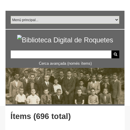
Salta
al
contingut
principal
Cerca avançada (només ítems)
Ítems (696 total)