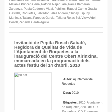
Melanie Príncep Geira
,
Patrícia Nàjer Lara
,
Paula Barberán
Zaragoza
,
Paula Codorniu Vidal
,
Pubilles
,
Raquel Carme Gracia
Castells
,
Roquetes
,
Salvador Sales Andreu
,
Shirley Espuny
Martínez
,
Tatiana Paredes Garcia
,
Tatiana Rojas Bel
,
Vicky Adell
Bonfill
,
Zenaida Cerdà Aguiló
Invitació de Pepita Bosch Sabaté,
Regidora de Qualitat de Vida de
l'Ajuntament de Roquetes a la
inauguració del Centre Obert Xirinxina,
emmarcada en la programació dels
actes festiu del 14 d'abril, 2010
Autor:
Ajuntament de
Roquetes
Data:
2010
Etiquetes:
2010
,
Ajuntament
de Roquetes
,
Arxiu del CD
Roquetenc
,
CD Roquetenc
,