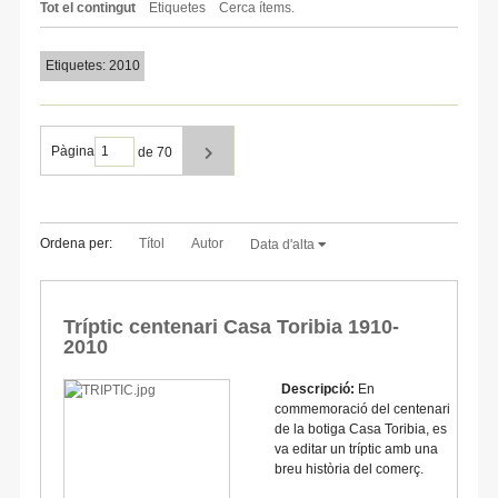
Tot el contingut
Etiquetes
Cerca ítems.
Etiquetes: 2010
Pàgina
de 70
Ordena per:
Títol
Autor
Data d'alta
Tríptic centenari Casa Toribia 1910-
2010
Descripció:
En
commemoració del centenari
de la botiga Casa Toribia, es
va editar un tríptic amb una
breu història del comerç.