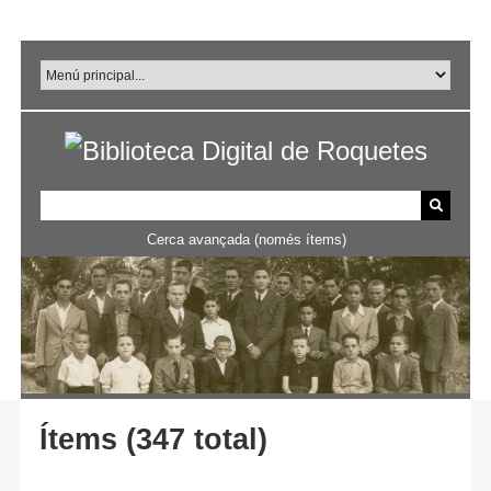
Salta
al
contingut
principal
Cerca avançada (només ítems)
Ítems (347 total)