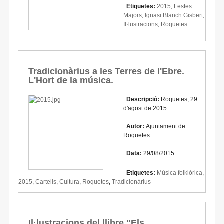
Etiquetes:
2015
,
Festes
Majors
,
Ignasi Blanch Gisbert
,
Il·lustracions
,
Roquetes
Tradicionàrius a les Terres de l'Ebre.
L'Hort de la música.
Descripció:
Roquetes, 29
d'agost de 2015
Autor:
Ajuntament de
Roquetes
Data:
29/08/2015
Etiquetes:
Música folklórica
,
2015
,
Cartells
,
Cultura
,
Roquetes
,
Tradicionàrius
Il·lustracions del llibre "Els