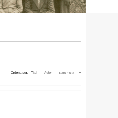
Ordena per:
Títol
Autor
Data d'alta