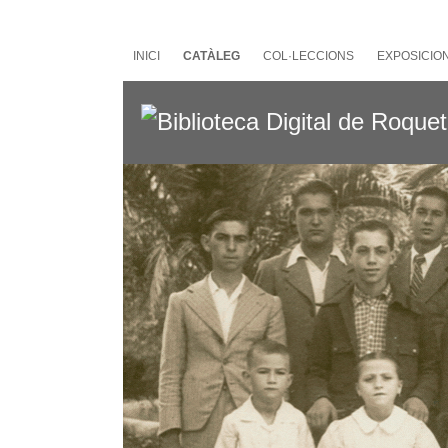
Salta
al
contingut
INICI
CATÀLEG
COL·LECCIONS
EXPOSICIO
principal