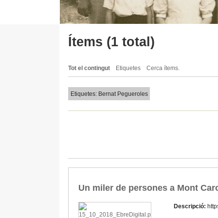
Ítems (1 total)
Tot el contingut
Etiquetes
Cerca ítems.
Etiquetes: Bernat Pegueroles
Un miler de persones a Mont Caro p
Descripció:
htt