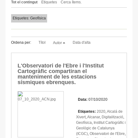
Tot el contingut
Etiquetes
Cerca ítems.
Etiquetes: Geofísica
Ordena per:
Títol
Data d'alta
Autor
L'Observatori de l'Ebre i l'Institut
Cartogràfic compartiran el
manteniment de les estacions
sísmiques ebrenques.
Data:
07/10/2020
Etiquetes:
2020
,
Alcalá de
Xivert
,
Alcanar
,
Digitalització
,
Geofísica
,
Institut Cartogràfic i
Geològic de Catalunya
(ICGC)
,
Observatori de l'Ebre
,