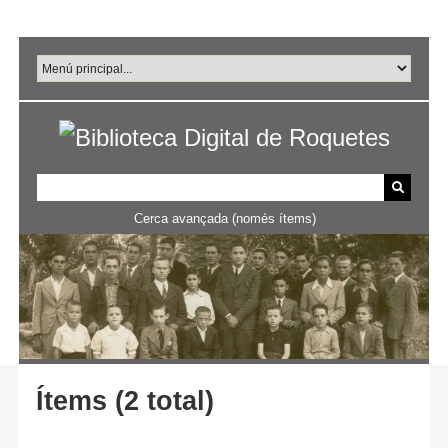
Salta
al
contingut
principal
Cerca avançada (només ítems)
Ítems (2 total)