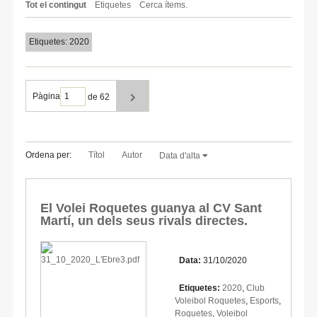
Tot el contingut
Etiquetes
Cerca ítems.
Etiquetes: 2020
Pàgina
de 62
Ordena per:
Títol
Autor
Data d'alta
El Volei Roquetes guanya al CV Sant
Martí, un dels seus rivals directes.
Data:
31/10/2020
Etiquetes:
2020
,
Club
Voleibol Roquetes
,
Esports
,
Roquetes
,
Voleibol