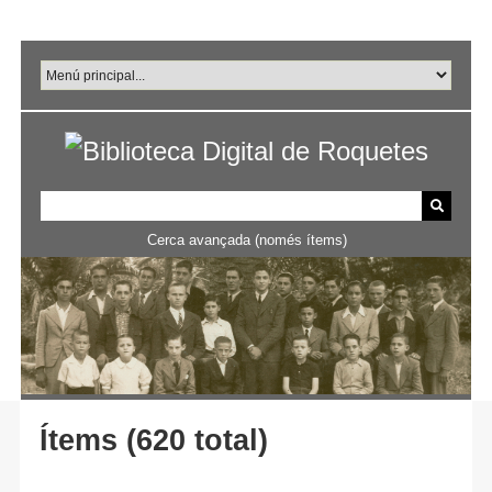
Salta
al
contingut
principal
Cerca avançada (només ítems)
Ítems (620 total)