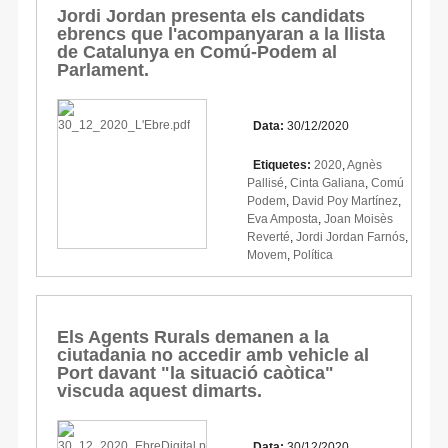
Jordi Jordan presenta els candidats
ebrencs que l'acompanyaran a la llista
de Catalunya en Comú-Podem al
Parlament.
Data:
30/12/2020
Etiquetes:
2020
,
Agnès
Pallisé
,
Cinta Galiana
,
Comú
Podem
,
David Poy Martínez
,
Eva Amposta
,
Joan Moisès
Reverté
,
Jordi Jordan Farnós
,
Movem
,
Política
Els Agents Rurals demanen a la
ciutadania no accedir amb vehicle al
Port davant "la situació caòtica"
viscuda aquest dimarts.
Data:
30/12/2020