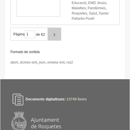
Educació
,
EMD Jesús
,
Malalties
,
Pandèmies
,
Roquetes
,
Salut
,
Xavier
Pallarès Povill
Pàgina
de 62
Formats de sortida
atom
,
dcmes-xml
,
json
,
omeka-xml
,
rss2
Documents digitalitzats:
13749
ítems