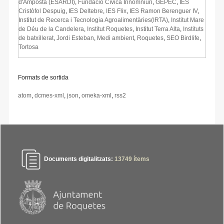
d'Amposta (ESARDI)
,
Fundació Cívica Innomniun
,
GEPEC
,
IES
Cristòfol Despuig
,
IES Deltebre
,
IES Flix
,
IES Ramon Berenguer IV
,
Institut de Recerca i Tecnologia Agroalimentàries(IRTA)
,
Institut Mare
de Déu de la Candelera
,
Institut Roquetes
,
Institut Terra Alta
,
Instituts
de batxillerat
,
Jordi Esteban
,
Medi ambient
,
Roquetes
,
SEO Birdlife
,
Tortosa
Formats de sortida
atom
,
dcmes-xml
,
json
,
omeka-xml
,
rss2
Documents digitalitzats:
13749
ítems