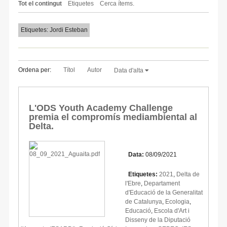
Tot el contingut
Etiquetes
Cerca ítems.
Etiquetes: Jordi Esteban
Ordena per:
Títol
Autor
Data d'alta
L'ODS Youth Academy Challenge
premia el compromís mediambiental al
Delta.
Data:
08/09/2021
Etiquetes:
2021
,
Delta de
l'Ebre
,
Departament
d'Educació de la Generalitat
de Catalunya
,
Ecologia
,
Educació
,
Escola d'Art i
Disseny de la Diputació