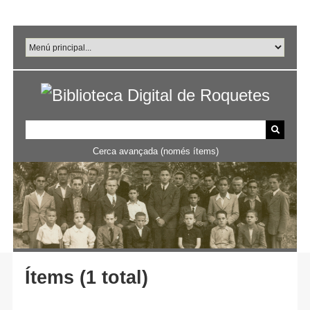
Salta
al
contingut
principal
Cerca avançada (només ítems)
Ítems (1 total)