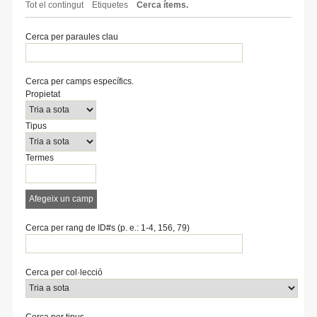
Tot el contingut
Etiquetes
Cerca ítems.
Cerca per paraules clau
Cerca per camps específics.
Number
Search
Tipus
Termes
Search
Propietat
of
Property
de
de
Joiner
rows
cerca
cerca
Tipus
in
"Cerca
per
Termes
camps
específics.":
1
Afegeix un camp
Cerca per rang de ID#s (p. e.: 1-4, 156, 79)
Cerca per col·lecció
Cerca per tipus