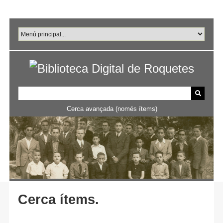
Salta
al
contingut
principal
Cerca avançada (només ítems)
Cerca ítems.