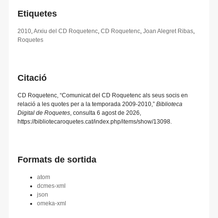
Etiquetes
2010
,
Arxiu del CD Roquetenc
,
CD Roquetenc
,
Joan Alegret Ribas
,
Roquetes
Citació
CD Roquetenc, “Comunicat del CD Roquetenc als seus socis en
relació a les quotes per a la temporada 2009-2010,”
Biblioteca
Digital de Roquetes
, consulta 6 agost de 2026,
https://bibliotecaroquetes.cat/index.php/items/show/13098
.
Formats de sortida
atom
dcmes-xml
json
omeka-xml