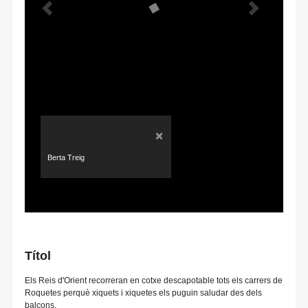
×
Berta Treig
Títol
Els Reis d'Orient recorreran en cotxe descapotable tots els carrers de
Roquetes perquè xiquets i xiquetes els puguin saludar des dels
balcons.