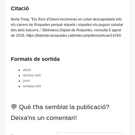
Citació
Berta Treig, “Els Reis d'Orient recorreran en cotxe descapotable tots
els carrers de Roquetes perquè xiquets i xiquetes els puguin saludar
des dels balcons.,”
Biblioteca Digital de Roquetes
, consulta 6 agost
de 2026,
https://bibliotecaroquetes.cat/index.php/items/show/14294
.
Formats de sortida
atom
dcmes-xml
json
omeka-xml
💬 Què t'ha semblat la publicació?
Deixa'ns un comentari!