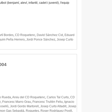
 (benjamí, aleví, infantil, cadet i juvenil), l'equip
rtí Bordes
,
CD Roquetenc
,
David Sánchez Cid
,
Eduard
uim Peña Herrero
,
Jordi Ponce Sánchez
,
Josep Curto
004
o Rueda
,
Arxiu del CD Roquetenc
,
Carlos Tal Curto
,
CD
é
,
Francesc Marro Grau
,
Francesc Trullén Feliu
,
Ignacio
oselló
,
Jordi Gordo Martorell
,
Josep Curto Altadill
,
Josep
mon Gas Sebastià
,
Roquetes
,
Roser Rodríguez Povill
,