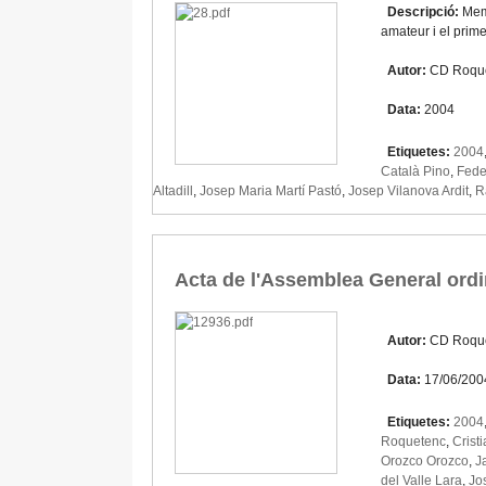
Descripció:
Memò
amateur i el prime
Autor:
CD Roqu
Data:
2004
Etiquetes:
2004
Català Pino
,
Fede
Altadill
,
Josep Maria Martí Pastó
,
Josep Vilanova Ardit
,
R
Acta de l'Assemblea General ordi
Autor:
CD Roqu
Data:
17/06/200
Etiquetes:
2004
Roquetenc
,
Crist
Orozco Orozco
,
J
del Valle Lara
,
Jo