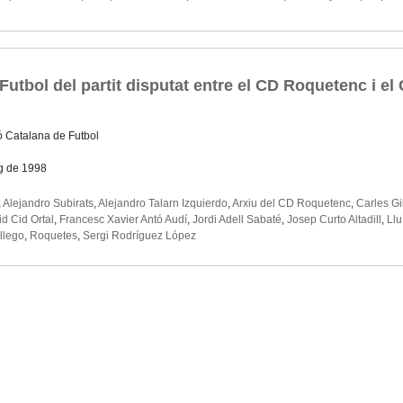
Futbol del partit disputat entre el CD Roquetenc i el
ó Catalana de Futbol
g de 1998
,
Alejandro Subirats
,
Alejandro Talarn Izquierdo
,
Arxiu del CD Roquetenc
,
Carles Gi
d Cid Ortal
,
Francesc Xavier Antó Audí
,
Jordi Adell Sabaté
,
Josep Curto Altadill
,
Llu
llego
,
Roquetes
,
Sergi Rodríguez López