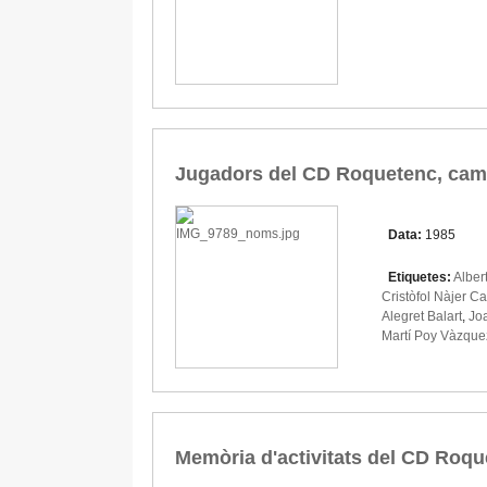
Jugadors del CD Roquetenc, camp
Data:
1985
Etiquetes:
Alber
Cristòfol Nàjer C
Alegret Balart
,
Jo
Martí Poy Vàzque
Memòria d'activitats del CD Roq