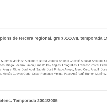
ions de tercera regional, grup XXXVII, temporada 1
t Subirats Martínez
,
Alexandre Borrull Jaques
,
Antonio Castelló Albacar
,
Arxiu del 
ases
,
Diego Becerra Simon
,
Ernesto Poy Anglès
,
Fotografies
,
Francesc Porcar Gilab
an Alegret Ribas
,
Jordi Adell Sabaté
,
José Pintado Arroyo
,
Josep Curto Altadill
,
Jose
z
,
Moisès Cuevas Curto
,
Òscar Rumense Molina
,
Paco Antó Audí
,
Ramon Martínez 
uetenc. Temporada 2004/2005