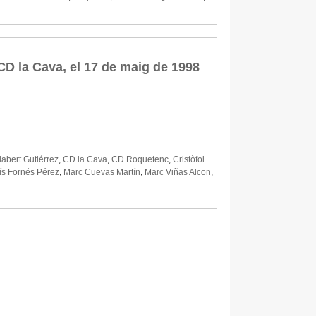
 CD la Cava, el 17 de maig de 1998
labert Gutiérrez
,
CD la Cava
,
CD Roquetenc
,
Cristòfol
ís Fornés Pérez
,
Marc Cuevas Martín
,
Marc Viñas Alcon
,