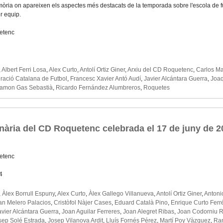
ria on apareixen els aspectes més destacats de la temporada sobre l'escola de futbol
r equip.
etenc
,
Albert Ferri Losa
,
Alex Curto
,
Antolí Ortiz Giner
,
Arxiu del CD Roquetenc
,
Carlos Ma
ració Catalana de Futbol
,
Francesc Xavier Antó Audí
,
Javier Alcántara Guerra
,
Joaq
amon Gas Sebastià
,
Ricardo Fernández Alumbreros
,
Roquetes
nària del CD Roquetenc celebrada el 17 de juny de 2
etenc
4
,
Àlex Borrull Espuny
,
Alex Curto
,
Àlex Gallego Villanueva
,
Antolí Ortiz Giner
,
Antoni
ian Melero Palacios
,
Cristòfol Nàjer Cases
,
Eduard Català Pino
,
Enrique Curto Ferr
avier Alcántara Guerra
,
Joan Aguilar Ferreres
,
Joan Alegret Ribas
,
Joan Codorniu R
sep Solé Estrada
,
Josep Vilanova Ardit
,
Lluís Fornés Pérez
,
Martí Poy Vàzquez
,
Ra