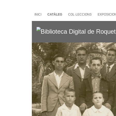
Salta
al
contingut
INICI
CATÀLEG
COL·LECCIONS
EXPOSICIO
principal