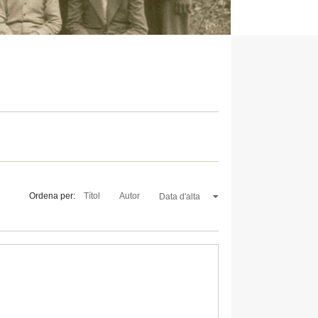
Ordena per:
Títol
Autor
Data d'alta