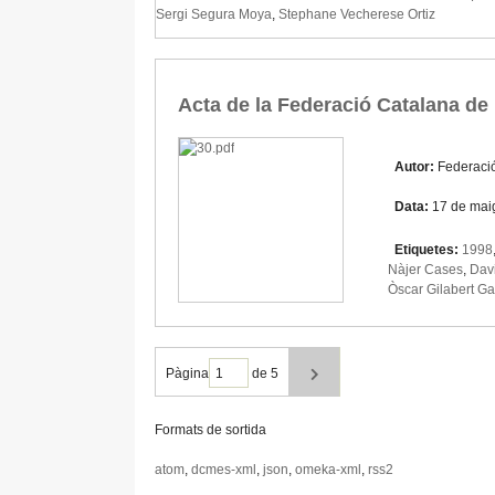
Sergi Segura Moya
,
Stephane Vecherese Ortiz
Acta de la Federació Catalana de 
Autor:
Federaci
Data:
17 de mai
Etiquetes:
1998
Nàjer Cases
,
Davi
Òscar Gilabert Ga
Pàgina
de 5
Formats de sortida
atom
,
dcmes-xml
,
json
,
omeka-xml
,
rss2