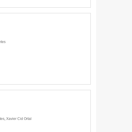
tes
tes
,
Xavier Cid Ortal