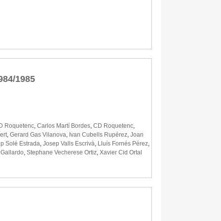
984/1985
CD Roquetenc
,
Carlos Martí Bordes
,
CD Roquetenc
,
ert
,
Gerard Gas Vilanova
,
Ivan Cubells Rupérez
,
Joan
p Solé Estrada
,
Josep Valls Escrivà
,
Lluís Fornés Pérez
,
Gallardo
,
Stephane Vecherese Ortiz
,
Xavier Cid Ortal