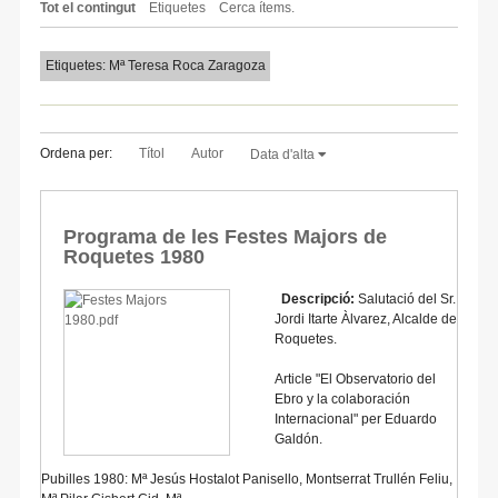
Tot el contingut
Etiquetes
Cerca ítems.
Etiquetes: Mª Teresa Roca Zaragoza
Ordena per:
Títol
Autor
Data d'alta
Programa de les Festes Majors de
Roquetes 1980
Descripció:
Salutació del Sr.
Jordi Itarte Àlvarez, Alcalde de
Roquetes.
Article "El Observatorio del
Ebro y la colaboración
Internacional" per Eduardo
Galdón.
Pubilles 1980: Mª Jesús Hostalot Panisello, Montserrat Trullén Feliu,