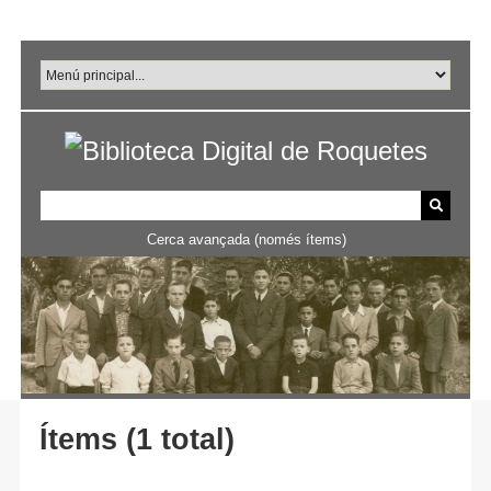
Salta
al
contingut
principal
Cerca avançada (només ítems)
Ítems (1 total)