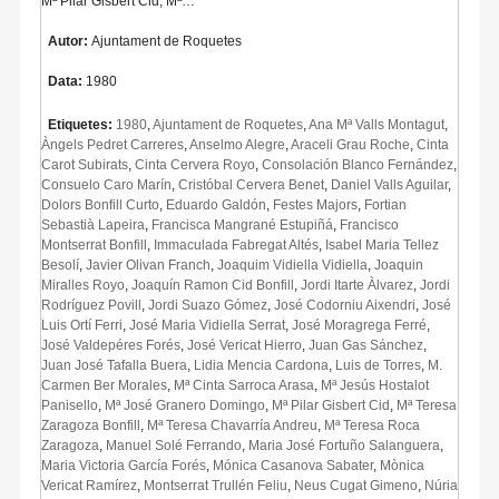
Mª Pilar Gisbert Cid, Mª…
Autor:
Ajuntament de Roquetes
Data:
1980
Etiquetes:
1980
,
Ajuntament de Roquetes
,
Ana Mª Valls Montagut
,
Àngels Pedret Carreres
,
Anselmo Alegre
,
Araceli Grau Roche
,
Cinta
Carot Subirats
,
Cinta Cervera Royo
,
Consolación Blanco Fernández
,
Consuelo Caro Marín
,
Cristóbal Cervera Benet
,
Daniel Valls Aguilar
,
Dolors Bonfill Curto
,
Eduardo Galdón
,
Festes Majors
,
Fortian
Sebastià Lapeira
,
Francisca Mangrané Estupiñá
,
Francisco
Montserrat Bonfill
,
Immaculada Fabregat Altés
,
Isabel Maria Tellez
Besolí
,
Javier Olivan Franch
,
Joaquim Vidiella Vidiella
,
Joaquin
Miralles Royo
,
Joaquín Ramon Cid Bonfill
,
Jordi Itarte Àlvarez
,
Jordi
Rodríguez Povill
,
Jordi Suazo Gómez
,
José Codorniu Aixendri
,
José
Luis Ortí Ferri
,
José Maria Vidiella Serrat
,
José Moragrega Ferré
,
José Valdepéres Forés
,
José Vericat Hierro
,
Juan Gas Sánchez
,
Juan José Tafalla Buera
,
Lidia Mencia Cardona
,
Luis de Torres
,
M.
Carmen Ber Morales
,
Mª Cinta Sarroca Arasa
,
Mª Jesús Hostalot
Panisello
,
Mª José Granero Domingo
,
Mª Pilar Gisbert Cid
,
Mª Teresa
Zaragoza Bonfill
,
Mª Teresa Chavarría Andreu
,
Mª Teresa Roca
Zaragoza
,
Manuel Solé Ferrando
,
Maria José Fortuño Salanguera
,
Maria Victoria García Forés
,
Mónica Casanova Sabater
,
Mònica
Vericat Ramírez
,
Montserrat Trullén Feliu
,
Neus Cugat Gimeno
,
Núria