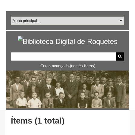
Salta
al
contingut
principal
Cerca avançada (només ítems)
Ítems (1 total)