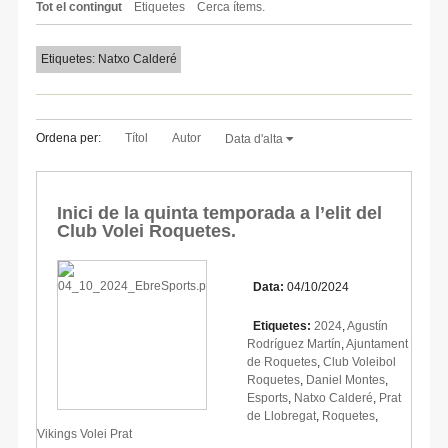
Tot el contingut
Etiquetes
Cerca ítems.
Etiquetes: Natxo Calderé
Ordena per:
Títol
Autor
Data d'alta
Inici de la quinta temporada a l’elit del
Club Volei Roquetes.
Data:
04/10/2024
Etiquetes:
2024
,
Agustín
Rodríguez Martín
,
Ajuntament
de Roquetes
,
Club Voleibol
Roquetes
,
Daniel Montes
,
Esports
,
Natxo Calderé
,
Prat
de Llobregat
,
Roquetes
,
Vikings Volei Prat