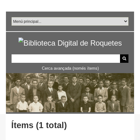
Salta
al
contingut
principal
Cerca avançada (només ítems)
Ítems (1 total)