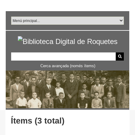
Salta
al
contingut
principal
Cerca avançada (només ítems)
Ítems (3 total)