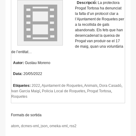
Descripció:
La protectora
Progat Tortosa ha denunciat
la falta d’un protocol clar a
l’Ajuntament de Roquetes per
a la recollida de gats
abandonats. Els fets que han
desencadenat la queixa de
Progat van produir-se el 17
de maig, quan una voluntària
de l’entitat…
Autor:
Gustau Moreno
Data:
20/05/2022
Etiquetes:
2022
,
Ajuntament de Roquetes
,
Animals
,
Dora Casadó
,
Ivan Garcia Maigí
,
Policia Local de Roquetes
,
Progat Tortosa
,
Roquetes
Formats de sortida
atom
,
dcmes-xml
,
json
,
omeka-xml
,
rss2