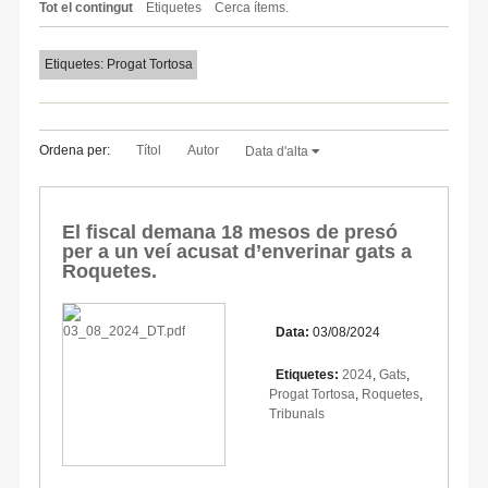
Tot el contingut
Etiquetes
Cerca ítems.
Etiquetes: Progat Tortosa
Ordena per:
Títol
Autor
Data d'alta
El fiscal demana 18 mesos de presó
per a un veí acusat d’enverinar gats a
Roquetes.
Data:
03/08/2024
Etiquetes:
2024
,
Gats
,
Progat Tortosa
,
Roquetes
,
Tribunals