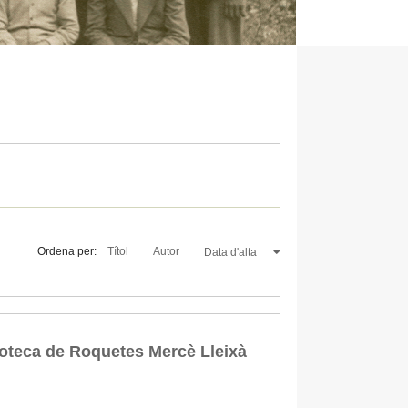
Ordena per:
Títol
Autor
Data d'alta
blioteca de Roquetes Mercè Lleixà