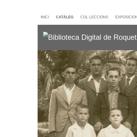
Salta
al
contingut
INICI
CATÀLEG
COL·LECCIONS
EXPOSICIO
principal