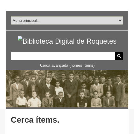
Salta
al
contingut
principal
Cerca avançada (només ítems)
Cerca ítems.