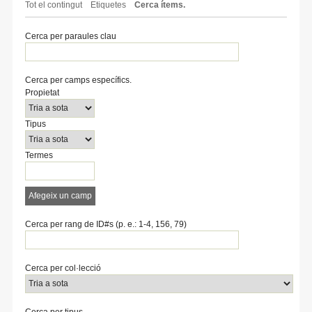
Tot el contingut
Etiquetes
Cerca ítems.
Cerca per paraules clau
Cerca per camps específics.
Number
Search
Tipus
Termes
Search
Propietat
of
Property
de
de
Joiner
rows
cerca
cerca
Tipus
in
"Cerca
per
Termes
camps
específics.":
1
Afegeix un camp
Cerca per rang de ID#s (p. e.: 1-4, 156, 79)
Cerca per col·lecció
Cerca per tipus