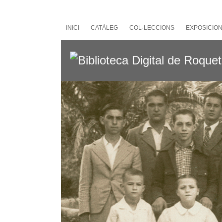
Salta
al
contingut
INICI
CATÀLEG
COL·LECCIONS
EXPOSICIO
principal