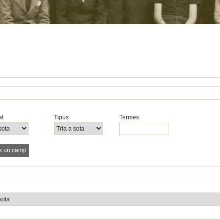
at
Tipus
Termes
x un camp