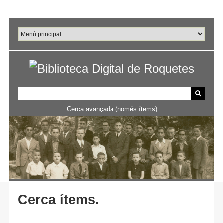
Salta
al
contingut
principal
Cerca avançada (només ítems)
Cerca ítems.