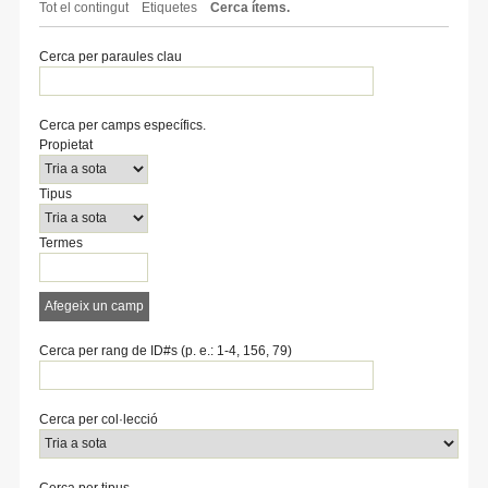
Tot el contingut
Etiquetes
Cerca ítems.
Cerca per paraules clau
Cerca per camps específics.
Number
Search
Tipus
Termes
Search
Propietat
of
Property
de
de
Joiner
rows
cerca
cerca
Tipus
in
"Cerca
per
Termes
camps
específics.":
1
Afegeix un camp
Cerca per rang de ID#s (p. e.: 1-4, 156, 79)
Cerca per col·lecció
Cerca per tipus