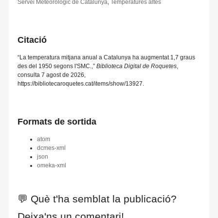
Servei Meteorològic de Catalunya
,
Temperatures altes
Citació
“La temperatura mitjana anual a Catalunya ha augmentat 1,7 graus
des del 1950 segons l'SMC.,”
Biblioteca Digital de Roquetes
,
consulta 7 agost de 2026,
https://bibliotecaroquetes.cat/items/show/13927
.
Formats de sortida
atom
dcmes-xml
json
omeka-xml
💬 Què t'ha semblat la publicació?
Deixa'ns un comentari!