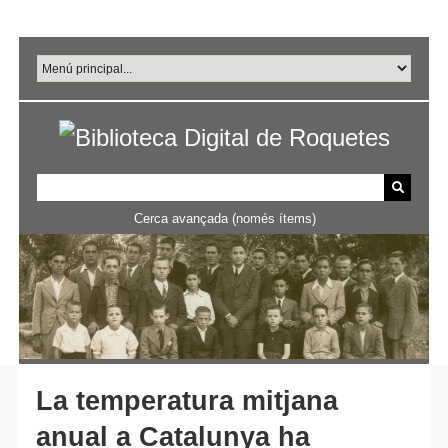
Salta
al
contingut
principal
Cerca avançada (només ítems)
La temperatura mitjana
anual a Catalunya ha