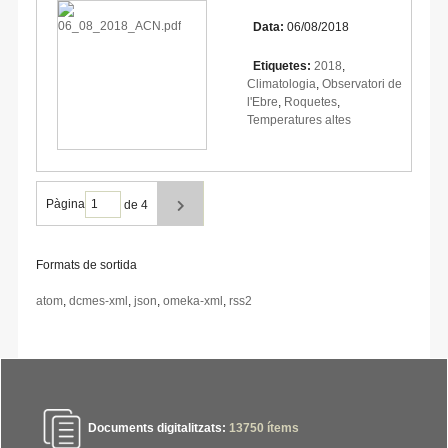
Data:
06/08/2018
Etiquetes:
2018
,
Climatologia
,
Observatori de
l'Ebre
,
Roquetes
,
Temperatures altes
Pàgina
de 4
Formats de sortida
atom
,
dcmes-xml
,
json
,
omeka-xml
,
rss2
Documents digitalitzats:
13750
ítems