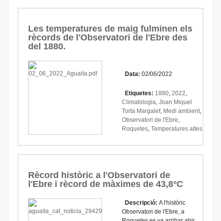
Les temperatures de maig fulminen els
rècords de l'Observatori de l'Ebre des
del 1880.
Data:
02/06/2022
Etiquetes:
1880
,
2022
,
Climatologia
,
Joan Miquel
Torta Margalef
,
Medi ambient
,
Observatori de l'Ebre
,
Roquetes
,
Temperatures altes
Rècord històric a l'Observatori de
l'Ebre i rècord de màximes de 43,8°C
Descripció:
A l'històric
Observatori de l'Ebre, a
Roquetes es va arribar ahir