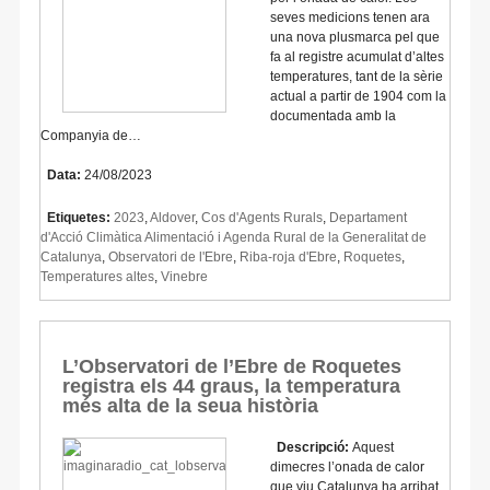
seves medicions tenen ara
una nova plusmarca pel que
fa al registre acumulat d’altes
temperatures, tant de la sèrie
actual a partir de 1904 com la
documentada amb la
Companyia de…
Data:
24/08/2023
Etiquetes:
2023
,
Aldover
,
Cos d'Agents Rurals
,
Departament
d'Acció Climàtica Alimentació i Agenda Rural de la Generalitat de
Catalunya
,
Observatori de l'Ebre
,
Riba-roja d'Ebre
,
Roquetes
,
Temperatures altes
,
Vinebre
L’Observatori de l’Ebre de Roquetes
registra els 44 graus, la temperatura
més alta de la seua història
Descripció:
Aquest
dimecres l’onada de calor
que viu Catalunya ha arribat