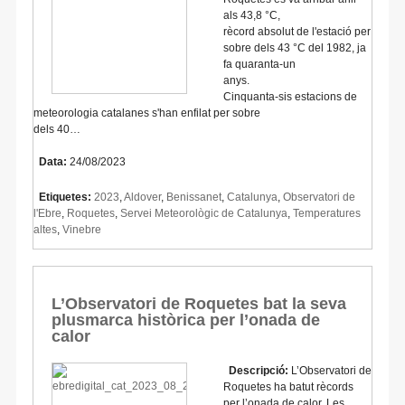
als 43,8 °C,
rècord absolut de l'estació per
sobre dels 43 °C del 1982, ja
fa quaranta-un
anys.
Cinquanta-sis estacions de
meteorologia catalanes s'han enfilat per sobre
dels 40…
Data:
24/08/2023
Etiquetes:
2023
,
Aldover
,
Benissanet
,
Catalunya
,
Observatori de
l'Ebre
,
Roquetes
,
Servei Meteorològic de Catalunya
,
Temperatures
altes
,
Vinebre
L’Observatori de Roquetes bat la seva
plusmarca històrica per l’onada de
calor
Descripció:
L’Observatori de
Roquetes ha batut rècords
per l’onada de calor. Les